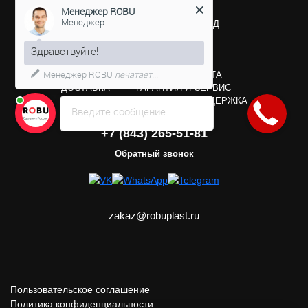
Менеджер ROBU
Производитель стыковых
Менеджер
сварочных аппаратов для ПНД
Здравствуйте!
Менеджер ROBU
печатает...
КАТАЛОГ
ЗАКАЗ И ОПЛАТА
ДОСТАВКА
ГАРАНТИЯ И СЕРВИС
ДИЛЕРАМ
ТЕХНИЧЕСКАЯ ПОДДЕРЖКА
Введите сообщение
+7 (843) 265-51-81
Обратный звонок
zakaz@robuplast.ru
Пользовательское соглашение
Политика конфиденциальности