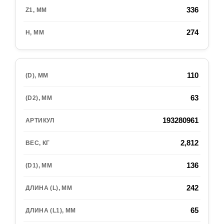
336
274
110
63
193280961
2,812
136
242
65