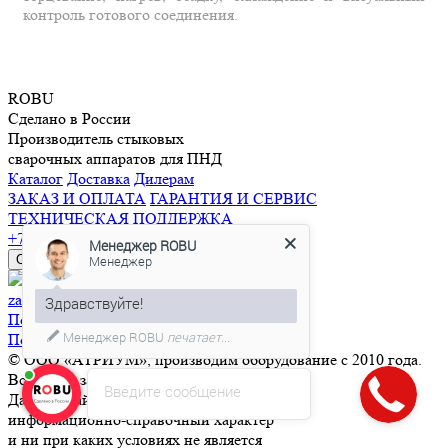
контроль готового соединения.
R
O
BU
Сделано в России
Производитель стыковых
сварочных аппаратов для ПНД
Каталог
Доставка
Дилерам
ЗАКАЗ И ОПЛАТА
ГАРАНТИЯ И СЕРВИС
ТЕХНИЧЕСКАЯ ПОДДЕРЖКА
+7 (843) 265-51-81
Менеджер ROBU
Менеджер
Обратный звонок
zakaz@robuplast.ru
Здравствуйте!
Пользовательское соглашение
Менеджер ROBU
печатает...
Политика конфиденциальности
© ООО «АТРИУМ», производим оборудование с 2010 года.
Все права защищены.
Введите сообщение
Данный сайт носит
информационно-справочный характер
и ни при каких условиях не является