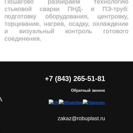
Пошагово разбираем технологию
стыковой сварки ПНД- и ПЭ-труб:
подготовку оборудования, центровку,
торцевание, нагрев, осадку, охлаждение
и визуальный контроль готового
соединения.
+7 (843) 265-51-81
Обратный звонок
А
zakaz@robuplast.ru