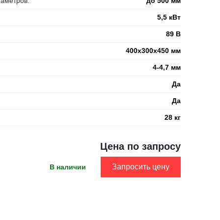
аметров:
до 500 мм
5,5 кВт
89 В
400х300х450 мм
:
4-4,7 мм
Да
Да
28 кг
Цена по запросу
Запросить цену
В наличии