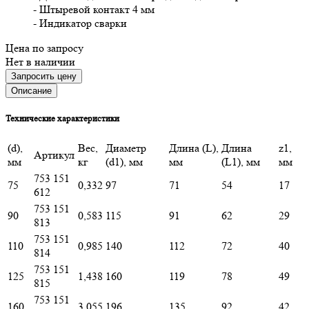
- Штыревой контакт 4 мм
- Индикатор сварки
Цена по запросу
Нет в наличии
Запросить цену
Описание
Технические характеристики
(d),
Вес,
Диаметр
Длина (L),
Длина
z1,
Артикул
мм
кг
(d1), мм
мм
(L1), мм
мм
753 151
75
0,332
97
71
54
17
612
753 151
90
0,583
115
91
62
29
813
753 151
110
0,985
140
112
72
40
814
753 151
125
1,438
160
119
78
49
815
753 151
160
3,055
196
135
92
42