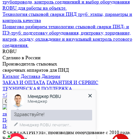
трубопровода, контроль соединений и выбор оборудования
ROBU для работы на объекте.
Технология стыковой сварки ПНД труб: этапы, параметры и
контроль качества
Пошагово разбираем технологию стыковой сварки ПНД- и
ПЭ-труб: подготовку оборудования, центровку, торцевание,
нагрев, осадку, охлаждение и визуальный контроль готового
соединения.
R
O
BU
Сделано в России
Производитель стыковых
сварочных аппаратов для ПНД
Каталог
Доставка
Дилерам
ЗАКАЗ И ОПЛАТА
ГАРАНТИЯ И СЕРВИС
ТЕХНИЧЕСКАЯ ПОДДЕРЖКА
+7 (843) 265-51-81
Менеджер ROBU
Менеджер
Обратный звонок
zakaz@robuplast.ru
Здравствуйте!
Пользовательское соглашение
Менеджер ROBU
печатает...
Политика конфиденциальности
© ООО «АТРИУМ», производим оборудование с 2010 года.
Все права защищены.