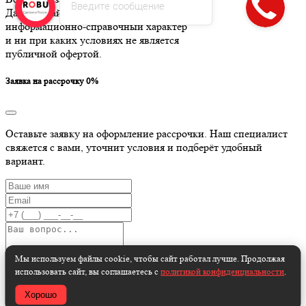
Введите сообщение
Данный сайт носит
информационно-справочный характер
и ни при каких условиях не является
публичной офертой.
Заявка на рассрочку 0%
Оставьте заявку на оформление рассрочки. Наш специалист
свяжется с вами, уточнит условия и подберёт удобный
вариант.
Мы используем файлы cookie, чтобы сайт работал лучше. Продолжая
использовать сайт, вы соглашаетесь с
политикой конфиденциальности
.
Даю согласие на обработку персональных данных и
принимаю
Пользовательское соглашение
.
Хорошо
Отправить