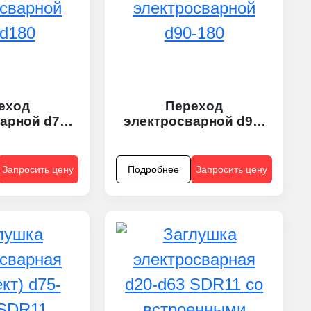
еход
Переход
арной d75-
электросварной d90-
180
180
Запросить цену
Подробнее
Запросить цену