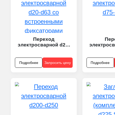
Переход
Пер
электросварной d20-
электросв
d63 со встроенными
d
фиксаторами
Подробнее
Запросить цену
Подробнее