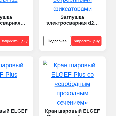
лушка
Заглушка
осварная
электросварная d20-
) d75-d225
d63 SDR11 со
R11
встроенными
фиксаторами
Запросить цену
Подробнее
Запросить цену
овый ELGEF
Кран шаровый ELGEF