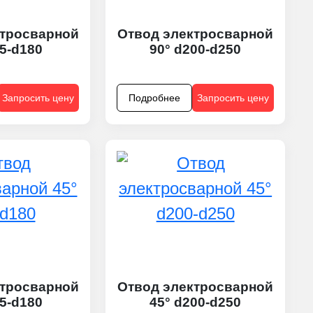
ктросварной
Отвод электросварной
75-d180
90° d200-d250
Запросить цену
Подробнее
Запросить цену
ктросварной
Отвод электросварной
75-d180
45° d200-d250