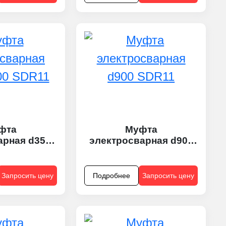
фта
Муфта
арная d355-
электросварная d900
 SDR11
SDR11
Запросить цену
Подробнее
Запросить цену