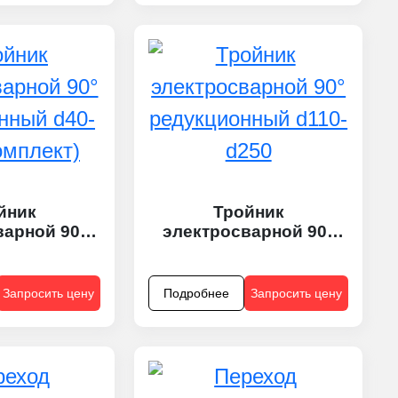
йник
Тройник
варной 90°
электросварной 90°
нный d40-
редукционный d110-
омплект)
d250
Запросить цену
Подробнее
Запросить цену