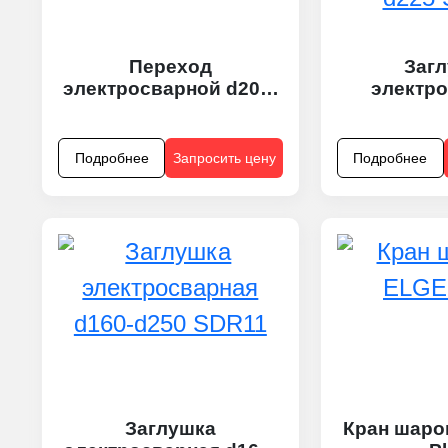
Переход
Заг
электросварной d200-
электр
d250
(комплект
SD
Подробнее
Запросить цену
Подробнее
Заглушка
Кран шар