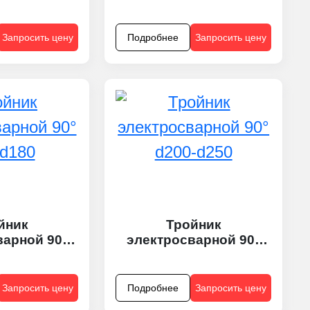
Запросить цену
Подробнее
Запросить цену
йник
Тройник
варной 90°
электросварной 90°
-d180
d200-d250
Запросить цену
Подробнее
Запросить цену