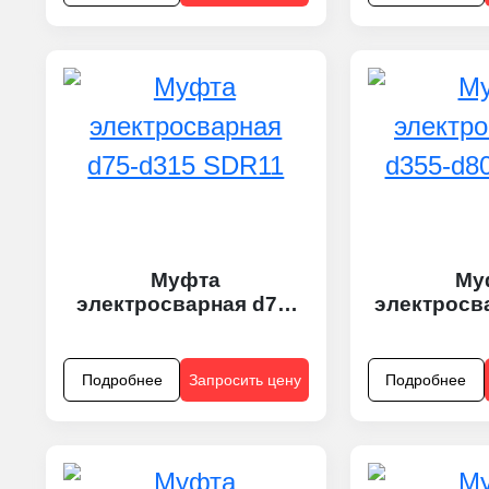
Муфта
Му
электросварная d75-
электросв
d315 SDR11
d800
Подробнее
Запросить цену
Подробнее