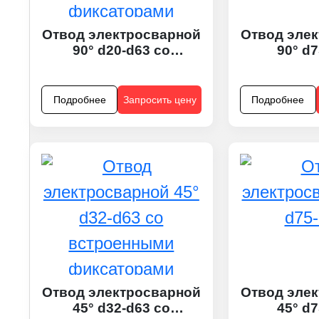
Отвод электросварной
Отвод эле
90° d20-d63 со
90° d
встроенными
фиксаторами
Подробнее
Запросить цену
Подробнее
Отвод электросварной
Отвод эле
45° d32-d63 со
45° d