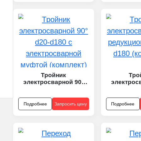
Тройник
Тро
электросварной 90°
электрос
d20-d180 с
редукцио
электросварной
d180 (к
муфтой (комплект)
Подробнее
Запросить цену
Подробнее
равносторонний или
редукционный