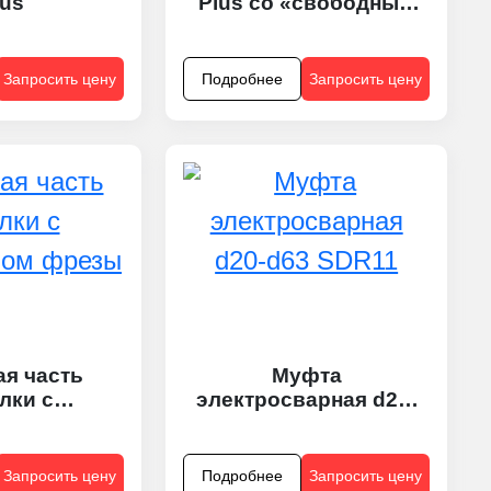
lus
Plus со «свободным
проходным сечением»
Запросить цену
Подробнее
Запросить цену
ая часть
Муфта
лки с
электросварная d20-
вом фрезы
d63 SDR11
Запросить цену
Подробнее
Запросить цену