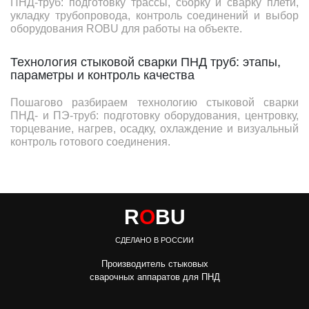
ПНД-труб: подготовку трассы, сборку и сварку плети,
укладку трубопровода, контроль соединений и выбор
оборудования ROBU для работы на объекте.
Технология стыковой сварки ПНД труб: этапы,
параметры и контроль качества
Пошагово разбираем технологию стыковой сварки
ПНД- и ПЭ-труб: подготовку оборудования, центровку,
торцевание, нагрев, осадку, охлаждение и визуальный
контроль готового соединения.
R
O
BU
СДЕЛАНО В РОССИИ
Производитель стыковых
сварочных аппаратов для ПНД