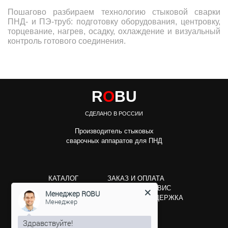
Пошагово разбираем технологию стыковой сварки
ПНД- и ПЭ-труб: подготовку оборудования, центровку,
торцевание, нагрев, осадку, охлаждение и визуальный
контроль готового соединения.
R
O
BU
СДЕЛАНО В РОССИИ
Производитель стыковых
сварочных аппаратов для ПНД
КАТАЛОГ
ЗАКАЗ И ОПЛАТА
ДОСТАВКА
ГАРАНТИЯ И СЕРВИС
Менеджер ROBU
ДИЛЕРАМ
ТЕХНИЧЕСКАЯ ПОДДЕРЖКА
Менеджер
+7 (843) 265-51-81
Здравствуйте!